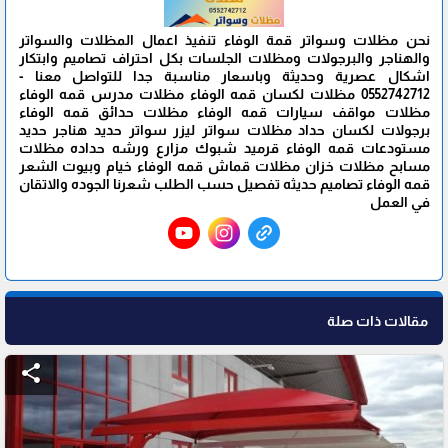
نحن مظلات وسواتر قمة الوفاء تنفيذ اعمال المظلات والسواتر
والهناجر والبرجولات ومظلات الجلسات بكل احتراف تصاميم وابتكار
اشكال عصرية وحديثة وباسعار مناسبة جدا للتواصل معنا -
0552742712 مظلات لكسان قمه الوفاء مظلات مدرس قمه الوفاء
مظلات مواقف سيارات قمه الوفاء مظلات حدائق قمه الوفاء
برجولات لكسان حداد مظلات سواتر ليزر سواتر حديد هناجر حديد
مستودعات قمه الوفاء قرميد شبوك مزارع ورشه حداده مظلات
مسابح مظلات خزان مظلات قماش قمه الوفاء خيام وبيوت الشعر
قمه الوفاء تصاميم حديثه تفصيل حسب الطلب شعرنا الجوده والاتقان
في العمل
مقالات ذات صلة
share