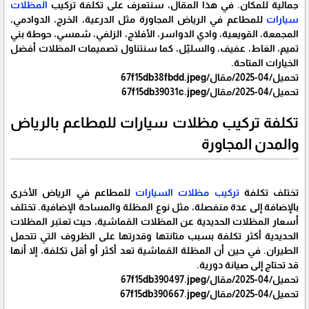
جمالية للمكان. في هذا المقال، سنتعرف على تكلفة تركيب
المظلات
سيارات
للمطاعم في الرياض المجاورة مثل الدرعية، الخرج، الدوادمي،
المجمعة، القويعية، وادي الدواسر، الأفلاج، الزلفي، شمسي، حوطة بني
تميم، الغاط، عفيف، والسليّل، كما سنتناول تصميمات المظلات أفضل
الخيارات المتاحة.
تحميل/04-2025/مقال/67f15db38fbdd.jpeg
تحميل/04-2025/مقال/67f15db39031c.jpeg
تكلفة تركيب مظلات سيارات للمطاعم بالرياض
والمدن المجاورة
تختلف تكلفة
تركيب مظلات السيارات
للمطاعم في الرياض الأخرى
بالإضافة إلى عدة منفصلة، ​​مثل نوع المظلة والمساحة الإضافية. تختلف
أسعار المظلات الحديدية عن المظلات القماشية، حيث تعتبر المظلات
الحديدية أكثر تكلفة بسبب متانتها وقدرتها على الظروف التي تتحمل
الطيران. في حين أن المظلة القماشية تعد أكثر أو أقل تكلفة، إلا أنها
قد تحتاج إلى صيانة دورية.
تحميل/04-2025/مقال/67f15db390497.jpeg
تحميل/04-2025/مقال/67f15db390667.jpeg