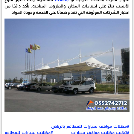
الأنسب بناءً على احتياجات المكان والظروف المناخية. تأكد دائمًا من
اختيار الشركات الموثوقة التي تقدم ضمانًا على الخدمة وجودة المواد.
#مظلات_مواقف_سيارات_للمطاعم_بالرياض
#تركيب_مظلات_مواقف_سيارات
#مظلات_سيارات_للمطاعم