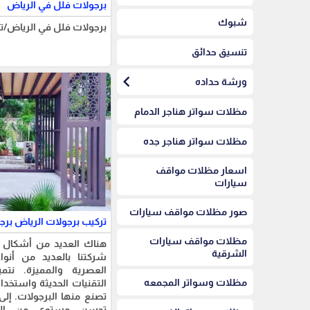
برجولات فلل في الرياض
شبوك
برجولات فلل في الرياض/ت
تنسيق حدائق
chevron_left
ورشة حداده
مظلات سواتر هناجر الدمام
مظلات سواتر هناجر جده
اسعار مظلات مواقف
سيارات
صور مظلات مواقف سيارات
تركيب برجولات الرياض برج
مظلات مواقف سيارات
هناك العديد من أشكال و 
الشرقية
شركتنا بالعديد من أنوا
العصرية والمميزة. نتم
مظلات وسواتر المجمعه
التقنيات الحديثة واستخدام
تصنع منها البرجولات. إلى
تحسن مستوى من الدقة