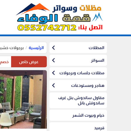
chevron_left
المظلات
الرئيسية
برجولات خشبي
chevron_left
السواتر
عرض خاص
خصم10%على مظلات الرياض على مظلات السيارات
chevron_left
مظلات جلسات وبرجولات
chevron_left
هناجر ومستودعات
مقاول ساندوش بنل غرف
ساندوتش بانل
خيام وبيوت الشعر
قرميد