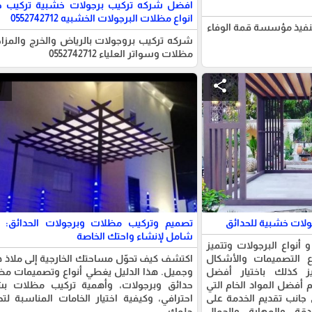
افضل شركه تركيب برجولات خشبية تركيب ج
انواع مظلات البرجولات الخشبيه 0552742712
نفيذ مؤسسة قمة الوفاء
شركه تركيب بروجولات بالرياض والخرج والمزا
مظلات وسواتر العلياء 0552742712
e
share
ولات خشبية للحدائق
تصميم وتركيب مظلات وبرجولات الحدائق: د
شامل لإنشاء واحتك الخاصة
أنواع البرجولات وتتميز
ع التصميمات والأشكال
اكتشف كيف تحوّل مساحتك الخارجية إلى ملاذ 
يز كذلك باختيار أفضل
وجميل. هذا الدليل يغطي أنواع وتصميمات م
 أفضل المواد الخام التي
حدائق وبرجولات، وأهمية تركيب مظلات ب
 جانب تقديم الخدمة على
احترافي، وكيفية اختيار الخامات المناسبة لت
 والمهارة والجمال
حلمك.