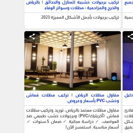
ميع
تركيب برجولات خشبية للمنازل والحدائق | بالرياض
والخرج والمزاحمية - مظلات وسواتر الوفاء
حمية
تركيب برجولات بأجمل الأشكال المميزة 2023
share
shar
ليل
مقاول مظلات الرياض | تركيب مظلات قماش
وخشب PVC بأسعار وعروض
هادئ
مقاول مظلات معتمد بالرياض: توريد وتركيب مظلات
ظلات
قماش (أكريليك/PVC) وبرجولات خشب طبيعي ضد
شكل
العواصف. ✓ دراسة مجانية ✓ ضمان 5 سنوات ✓
حقيق
أسعار مناسبة. استفسر الآن!