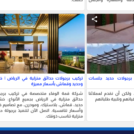
e
share
 برجولات حديد جلسات
تركيب برجولات حدائق منزلية في الرياض | 
وحديد وقماش بأسعار مميزة
ولكن أن نقدم لعملائنا
شركة قمة الوفاء متخصصة في تركيب برجو
باتهم وتلبية طلباتهم
حدائق منزلية في الرياض بجميع الأنواع: خش
حديد، قماش، بلاستيك، ومودرن، مع تصاميم ف
وأسعار تنافسية. اتصل الآن لتنفيذ برجولة ح
منزلية تناسب ذوقك.