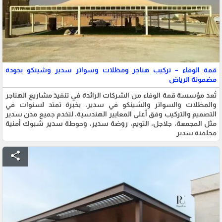
قمة الوفاء – تركيب هناجر ومظلات وسواتر سدير وشينكو بجودة
مضمونة الرياض
تُعد مؤسسة قمة الوفاء من الشركات الرائدة في تنفيذ مشاريع الهناجر
والمظلات والسواتر والشينكو في سدير، بخبرة تمتد لسنوات في
التصميم والتركيب وفق أعلى المعايير الهندسية، لتخدم جميع مدن سدير
مثل المجمعة، جلاجل، التويم، روضة سدير، وحوطة سدير شبوك أمنية
مجلفنة سدير
share