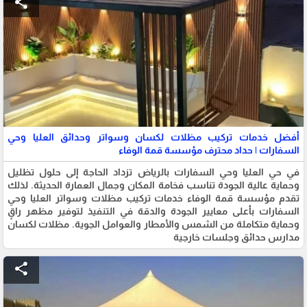
share
أفضل خدمات تركيب مظلات لكسان وسواتر وحدائق العليا وحي
السفارات | حداد محترف مؤسسة قمة الوفاء
في حي العليا وحي السفارات بالرياض تزداد الحاجة إلى حلول تظليل
وحماية عالية الجودة تناسب فخامة المكان وجمال العمارة الحديثة. لذلك
تقدم مؤسسة قمة الوفاء خدمات تركيب مظلات وسواتر العليا وحي
السفارات بأعلى معايير الجودة والدقة في التنفيذ لتوفير مظهر راقٍ
وحماية متكاملة من الشمس والأمطار والعوامل الجوية. مظلات لكسان
مدارس حدائق وجلسات خارجية
share