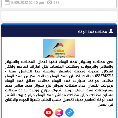
calendar_month
visibility
13/09/2022 02:40 pm
663
person
مظلات قمة الوفاء
نحن مظلات وسواتر قمة الوفاء تنفيذ اعمال المظلات والسواتر
والهناجر والبرجولات ومظلات الجلسات بكل احتراف تصاميم وابتكار
اشكال عصرية وحديثة وباسعار مناسبة جدا للتواصل معنا -
0552742712 مظلات لكسان قمه الوفاء مظلات مدرس قمه الوفاء
مظلات مواقف سيارات قمه الوفاء مظلات حدائق قمه الوفاء
برجولات لكسان حداد مظلات سواتر ليزر سواتر حديد هناجر حديد
مستودعات قمه الوفاء قرميد شبوك مزارع ورشه حداده مظلات
مسابح مظلات خزان مظلات قماش قمه الوفاء خيام وبيوت الشعر
قمه الوفاء تصاميم حديثه تفصيل حسب الطلب شعرنا الجوده والاتقان
في العمل