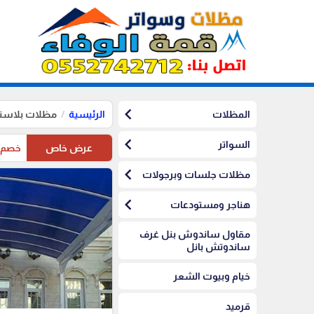
chevron_left
المظلات
الرئيسية
مظلات بلاست
chevron_left
السواتر
عرض خاص
خصم10%على مظلات الرياض على مظلات السيارات
chevron_left
مظلات جلسات وبرجولات
chevron_left
هناجر ومستودعات
مقاول ساندوش بنل غرف
ساندوتش بانل
خيام وبيوت الشعر
قرميد