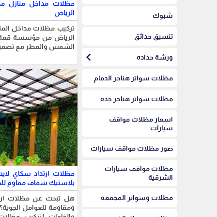
مظلات مداخل منازل مظ
الرياض
شبوك
تركيب مظلات مداخل المناز
تنسيق حدائق
الرياض من مؤسسة قمة ال
الشمس والمطر مع تصميما
chevron_left
ورشة حداده
مظلات سواتر هناجر الدمام
مظلات سواتر هناجر جده
اسعار مظلات مواقف
سيارات
صور مظلات مواقف سيارات
مظلات مواقف سيارات
مظلات ارتداد سكاي لايت 
الشرقية
بلاستيك شفاف مقاوم للح
مظلات وسواتر المجمعه
هل تبحث عن مظلات ارت
ومقاومة للعوامل الجوية؟
والخامات لتركيب مظلات 