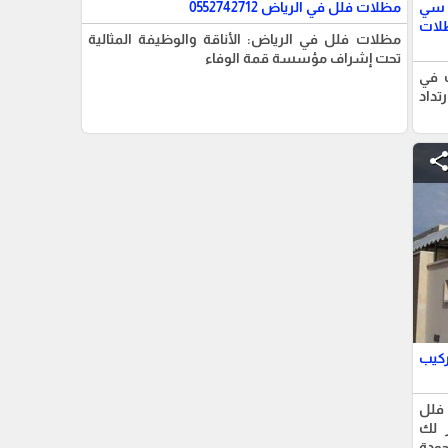
 سي
مظلات فلل في الرياض 0552742712
لات
مظلات فلل في الرياض: الأناقة والوظيفة المثالية
تحت إشراف مؤسسة قمة الوفاء
 في
تداد
shar
ركيب
فلل
 لك
ودة