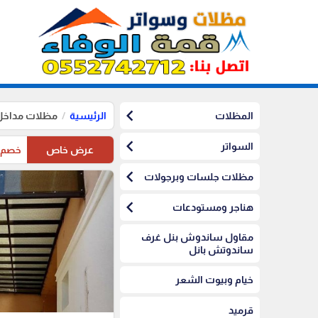
chevron_left
المظلات
الرئيسية
مظلات مداخل
chevron_left
السواتر
عرض خاص
خصم10%على مظلات الرياض على مظلات السيارات
chevron_left
مظلات جلسات وبرجولات
chevron_left
هناجر ومستودعات
مقاول ساندوش بنل غرف
ساندوتش بانل
خيام وبيوت الشعر
قرميد