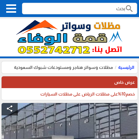
search
الرئيسية
مظلات وسواتر هناجر ومستودعات شبوك السعودية
عرض خاص
خصم10%على مظلات الرياض على مظلات السيارات
share