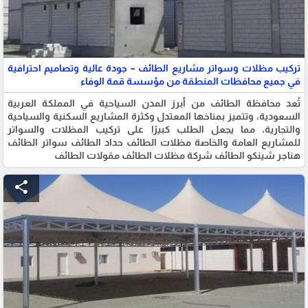
تركيب مظلات وسواتر مشاريع الطائف – جودة عالية وتصاميم احترافية
في جميع محافظات المنطقة من مؤسسة قمة الوفاء
تُعد محافظة الطائف من أبرز المدن السياحية في المملكة العربية
السعودية، وتتميز بمناخها المعتدل وكثرة المشاريع السكنية والسياحية
والتجارية، مما يجعل الطلب كبيرًا على تركيب المظلات والسواتر
للمشاريع العامة والخاصة مظلات الطائف حداد الطائف سواتر الطائف
هناجر شينكو الطائف شركة مظلات الطائف مقولات الطائف
share