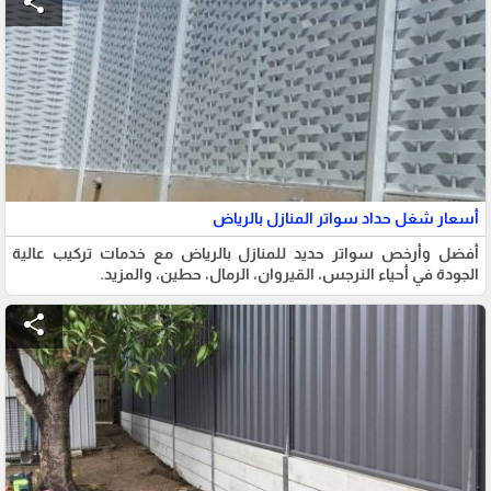
share
أسعار شغل حداد سواتر المنازل بالرياض
أفضل وأرخص سواتر حديد للمنازل بالرياض مع خدمات تركيب عالية
الجودة في أحياء النرجس، القيروان، الرمال، حطين، والمزيد.
share