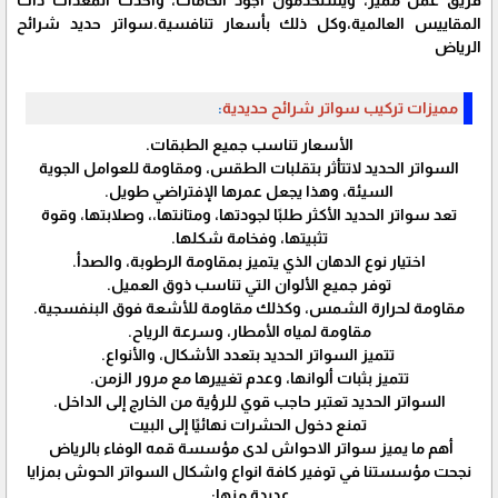
فريق عمل مميز، ويستخدمون أجود الخامات، وأحدث المعدات ذات
المقاييس العالمية،وكل ذلك بأسعار تنافسية.‏سواتر حديد شرائح
الرياض
مميزات تركيب سواتر شرائح حديدية
:‏
الأسعار تناسب جميع الطبقات.‏
السواتر الحديد لاتتأثر بتقلبات الطقس، ومقاومة للعوامل الجوية
السيئة، وهذا يجعل عمرها الإفتراضي طويل.
تعد سواتر الحديد الأكثر طلبًا لجودتها، ومتانتها،، وصلابتها، وقوة
تثبيتها، وفخامة شكلها.
اختيار نوع الدهان الذي يتميز بمقاومة الرطوبة، والصدأ.
توفر جميع الألوان التي تناسب ذوق العميل.
مقاومة لحرارة الشمس، وكذلك مقاومة للأشعة فوق البنفسجية.
مقاومة لمياه الأمطار، وسرعة الرياح.
تتميز السواتر الحديد بتعدد الأشكال، والأنواع.
تتميز بثبات ألوانها، وعدم تغييرها مع مرور الزمن.
السواتر الحديد تعتبر حاجب قوي للرؤية من الخارج إلى الداخل.
تمنع دخول الحشرات نهائيًا إلى البيت
أهم ما يميز سواتر الاحواش لدى مؤسسة قمه الوفاء بالرياض
نجحت مؤسستنا في توفير كافة انواع واشكال السواتر الحوش بمزايا
عديدة منها: