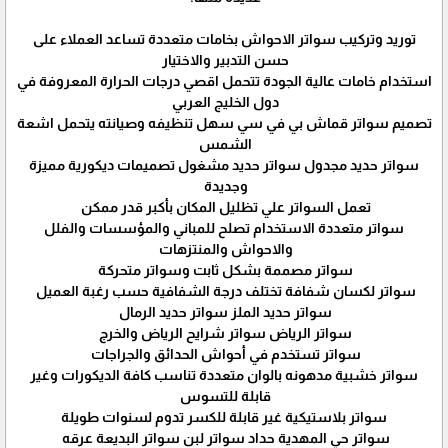
توريد وتركيب سواتر الاحواش بخامات متعددة تساعد العملاء على
حسن التدبير والاختيار
استخدام خامات عالية الجودة تتحمل اقصي درجات الحرارة المعروفة في
دول الخليج العربي
تصميم سواتر قماش بي في سي سهل تنظيفه وصيانته يتحمل اشعة
الشمس
سواتر حديد مجدول سواتر حديد مشغول تصميمات ديكورية مميزة
وجديدة
تعمل السواتر علي تظليل المكان بأكبر قدر ممكن
سواتر متعددة الاستخدام تصلح للمباني والمؤسسات والفلل
والاحواش والمنتزهات
سواتر مصممة بشكل ثابت وسواتر متحركة
سواتر لكسان شفافة تختلف درجة الشفافية حسب رغبة العميل
سواتر حديد الملز سواتر حديد الرمال
سواتر الرياض سواتر شرايح الرياض والخرج
سواتر تستخدم في أحواش الحدائق والجراجات
سواتر خشبية مدهونه بالوان متعددة تناسب كافة الديكورات وغير
قابلة للتسوس
سواتر بلاستيكية غير قابلة للكسر تدوم لسنوات طويلة
سواتر حي المهدية حداد سواتر لبن سواتر البديعة عرقه