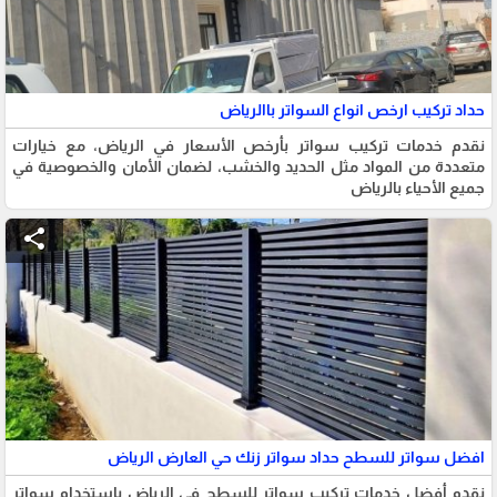
حداد تركيب ارخص انواع السواتر باالرياض
نقدم خدمات تركيب سواتر بأرخص الأسعار في الرياض، مع خيارات
متعددة من المواد مثل الحديد والخشب، لضمان الأمان والخصوصية في
جميع الأحياء بالرياض
share
افضل سواتر للسطح حداد سواتر زنك حي العارض الرياض
نقدم أفضل خدمات تركيب سواتر للسطح في الرياض باستخدام سواتر