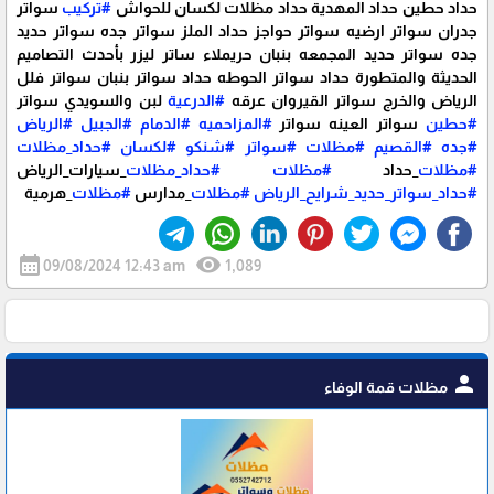
حداد حطين حداد المهدية حداد مظلات لكسان للحواش
#تركيب
سواتر
جدران سواتر ارضيه سواتر حواجز حداد الملز سواتر جده سواتر حديد
جده سواتر حديد المجمعه بنبان حريملاء ساتر ليزر بأحدث التصاميم
الحديثة والمتطورة حداد سواتر الحوطه حداد سواتر بنبان سواتر فلل
الرياض والخرج سواتر القيروان عرقه
#الدرعية
لبن والسويدي سواتر
#حطين
سواتر العينه سواتر
#المزاحميه
#الدمام
#الجبيل
#الرياض
#جده
#القصيم
#مظلات
#سواتر
#شنكو
#لكسان
#حداد_مظلات
#مظلات
_حداد
#مظلات
#حداد_مظلات
_سيارات_الرياض
#حداد_سواتر_حديد_شرايح_الرياض
#مظلات
_مدارس
#مظلات
_هرمية
calendar_month
visibility
09/08/2024 12:43 am
1,089
person
مظلات قمة الوفاء