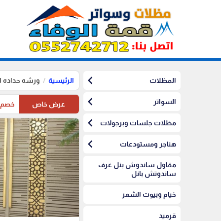
chevron_left
المظلات
الرئيسية
ورشه حداده ا
chevron_left
السواتر
عرض خاص
خصم10%على مظلات الرياض على مظلات السيارات
chevron_left
مظلات جلسات وبرجولات
chevron_left
هناجر ومستودعات
مقاول ساندوش بنل غرف
ساندوتش بانل
خيام وبيوت الشعر
قرميد