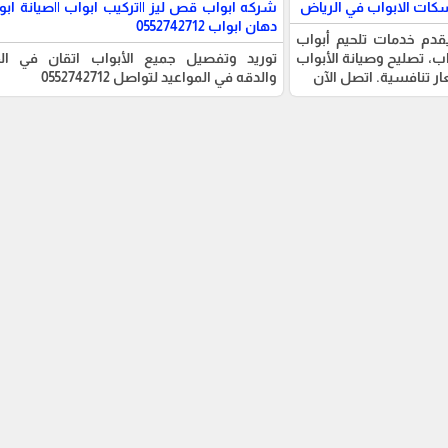
سكات الابواب في الرياض
شركه ابواب قص ليز ||تركيب ابواب ||صيانة ابوا
دهان ابواب 0552742712
دم خدمات تلحيم أبواب
ب، تصليح وصيانة الأبواب
توريد وتفصيل جميع الأبواب اتقان في ال
ار تنافسية. اتصل الآن
والدقه في المواعيد لتواصل 0552742712