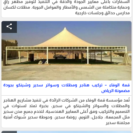
السفارات بأعلى معايير الجودة والدقة في التنفيذ لتوفير مظهر راقٍ
وحماية متكاملة من الشمس والأمطار والعوامل الجوية. مظلات لكسان
مدارس حدائق وجلسات خارجية
share
قمة الوفاء – تركيب هناجر ومظلات وسواتر سدير وشينكو بجودة
مضمونة الرياض
تُعد مؤسسة قمة الوفاء من الشركات الرائدة في تنفيذ مشاريع الهناجر
والمظلات والسواتر والشينكو في سدير، بخبرة تمتد لسنوات في
التصميم والتركيب وفق أعلى المعايير الهندسية، لتخدم جميع مدن سدير
مثل المجمعة، جلاجل، التويم، روضة سدير، وحوطة سدير شبوك أمنية
مجلفنة سدير