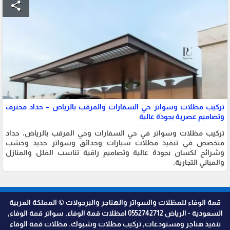
share
تركيب مظلات وسواتر حي السفارات والمرقب بالرياض – حداد محترف
وتصاميم عصرية بجودة عالية
تركيب مظلات وسواتر في حي السفارات وحي المرقب بالرياض، حداد
متخصص في تنفيذ مظلات سيارات وحدائق وسواتر حديد وخشب
وشرائح لكسان بجودة عالية وتصاميم راقية تناسب الفلل والمنازل
والمباني التجارية.
قمة الوفاء للمظلات والسواتر والهناجر والبرجولات © المملكة العربية
السعودية - الرياض 0552742712 |مظلات قمة الوفاء, سواتر قمة الوفاء,
تنفيذ هناجر ومستودعات, تركيب مظلات وشبوك. مظلات قمة الوفاء