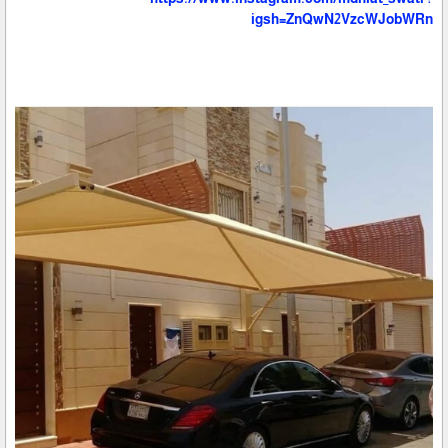
igsh=ZnQwN2VzcWJobWRn