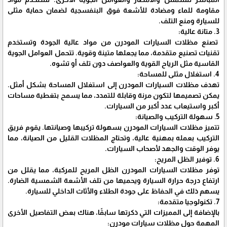
مقاومة للماء ومضادة للأشعة فوق البنفسجية لضمان حماية مثلى
للسيارة ومنع التلف.
3. متانة عالية:
تصنع مظلات السيارات المودرن من مواد عالية الجودة وتستخدم
تقنيات تصنيع متقدمة، مما يجعلها متينة وقوية. تتحمل العوامل الجوية
القاسية مثل الرياح القوية والعواصف دون تلف أو تشوه.
4. استغلال مثلى للمساحة:
تهدف مظلات السيارات المودرن إلى استغلال المساحة بشكل أمثل.
يمكن تصميمها لتكون مرنة وقابلة للتمدد، مما يسمح بتغطية مساحات
أكبر واستيعاب عدد أكبر من السيارات.
5. سهولة التركيب والصيانة:
تتميز مظلات السيارات المودرن بسهولة تركيبها وصيانتها. يقوم فريق
التركيب بعمله بمهنية عالية، وتحتاج المظلات القليل من الصيانة، مما
يوفر الوقت والجهد لأصحاب السيارات.
6. توفير الظل المريح:
توفر مظلات السيارات المودرن الظل المريح للمركبة، مما يقلل من
ارتفاع درجة حرارة السيارة ويحميها من تلف الأشعة الشمسية الضارة.
يسهم ذلك في الحفاظ على جودة الطلاء والأثاث الداخلي للسيارة.
7. تكنولوجيا متقدمة:
بالإضافة إلى المميزات التي ذكرتها سابقًا، هناك بعض التفاصيل الأخرى
المهمة حول مظلات سيارات مودرن: