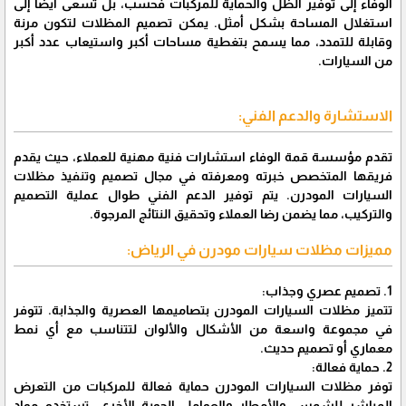
الوفاء إلى توفير الظل والحماية للمركبات فحسب، بل تسعى أيضًا إلى
استغلال المساحة بشكل أمثل. يمكن تصميم المظلات لتكون مرنة
وقابلة للتمدد، مما يسمح بتغطية مساحات أكبر واستيعاب عدد أكبر
من السيارات.
الاستشارة والدعم الفني:
تقدم مؤسسة قمة الوفاء استشارات فنية مهنية للعملاء، حيث يقدم
فريقها المتخصص خبرته ومعرفته في مجال تصميم وتنفيذ مظلات
السيارات المودرن. يتم توفير الدعم الفني طوال عملية التصميم
والتركيب، مما يضمن رضا العملاء وتحقيق النتائج المرجوة.
مميزات مظلات سيارات مودرن في الرياض:
1. تصميم عصري وجذاب:
تتميز مظلات السيارات المودرن بتصاميمها العصرية والجذابة. تتوفر
في مجموعة واسعة من الأشكال والألوان لتتناسب مع أي نمط
معماري أو تصميم حديث.
2. حماية فعالة:
توفر مظلات السيارات المودرن حماية فعالة للمركبات من التعرض
المباشر للشمس والأمطار والعوامل الجوية الأخرى. تستخدم مواد