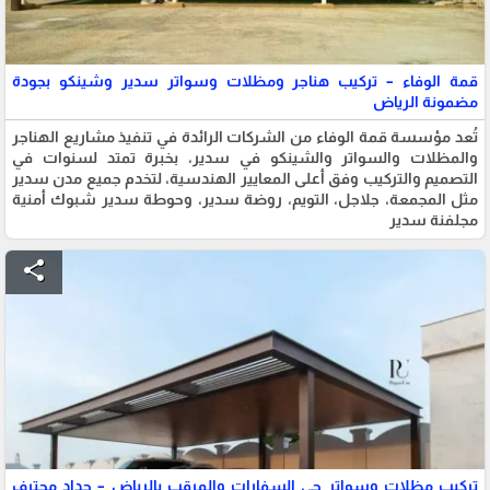
قمة الوفاء – تركيب هناجر ومظلات وسواتر سدير وشينكو بجودة
مضمونة الرياض
تُعد مؤسسة قمة الوفاء من الشركات الرائدة في تنفيذ مشاريع الهناجر
والمظلات والسواتر والشينكو في سدير، بخبرة تمتد لسنوات في
التصميم والتركيب وفق أعلى المعايير الهندسية، لتخدم جميع مدن سدير
مثل المجمعة، جلاجل، التويم، روضة سدير، وحوطة سدير شبوك أمنية
مجلفنة سدير
share
تركيب مظلات وسواتر حي السفارات والمرقب بالرياض – حداد محترف