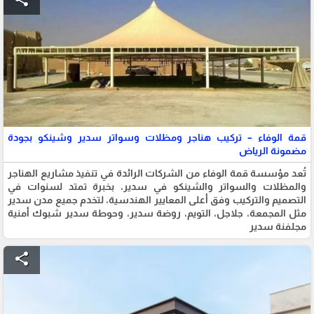
قمة الوفاء – تركيب هناجر ومظلات وسواتر سدير وشينكو بجودة
مضمونة الرياض
تُعد مؤسسة قمة الوفاء من الشركات الرائدة في تنفيذ مشاريع الهناجر
والمظلات والسواتر والشينكو في سدير، بخبرة تمتد لسنوات في
التصميم والتركيب وفق أعلى المعايير الهندسية، لتخدم جميع مدن سدير
مثل المجمعة، جلاجل، التويم، روضة سدير، وحوطة سدير شبوك أمنية
مجلفنة سدير
share