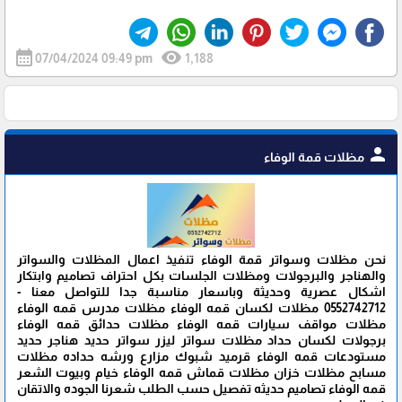
calendar_month
visibility
07/04/2024 09:49 pm
1,188
person
مظلات قمة الوفاء
نحن مظلات وسواتر قمة الوفاء تنفيذ اعمال المظلات والسواتر
والهناجر والبرجولات ومظلات الجلسات بكل احتراف تصاميم وابتكار
اشكال عصرية وحديثة وباسعار مناسبة جدا للتواصل معنا -
0552742712 مظلات لكسان قمه الوفاء مظلات مدرس قمه الوفاء
مظلات مواقف سيارات قمه الوفاء مظلات حدائق قمه الوفاء
برجولات لكسان حداد مظلات سواتر ليزر سواتر حديد هناجر حديد
مستودعات قمه الوفاء قرميد شبوك مزارع ورشه حداده مظلات
مسابح مظلات خزان مظلات قماش قمه الوفاء خيام وبيوت الشعر
قمه الوفاء تصاميم حديثه تفصيل حسب الطلب شعرنا الجوده والاتقان