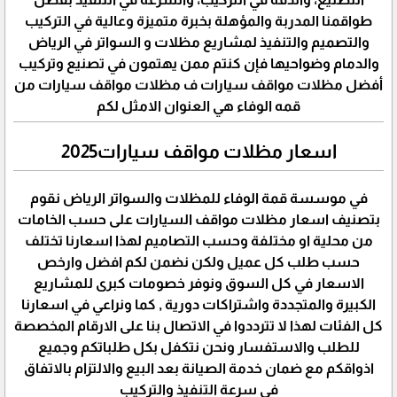
طواقمنا المدربة والمؤهلة بخبرة متميزة وعالية في التركيب
والتصميم والتنفيذ لمشاريع مظلات و السواتر في الرياض
والدمام وضواحيها فإن كنتم ممن يهتمون في تصنيع وتركيب
أفضل مظلات مواقف سيارات ف مظلات مواقف سيارات من
قمه الوفاء هي العنوان الامثل لكم
اسعار مظلات مواقف سيارات2025
في موسسة قمة الوفاء للمظلات والسواتر الرياض نقوم
بتصنيف اسعار مظلات مواقف السيارات على حسب الخامات
من محلية او مختلفة وحسب التصاميم لهذا اسعارنا تختلف
حسب طلب كل عميل ولكن نضمن لكم افضل وارخص
الاسعار في كل السوق ونوفر خصومات كبرى للمشاريع
الكبيرة والمتجددة واشتراكات دورية , كما ونراعي في اسعارنا
كل الفئات لهذا لا تترددوا في الاتصال بنا على الارقام المخصصة
للطلب والاستفسار ونحن نتكفل بكل طلباتكم وجميع
اذواقكم مع ضمان خدمة الصيانة بعد البيع والالتزام بالاتفاق
في سرعة التنفيذ والتركيب