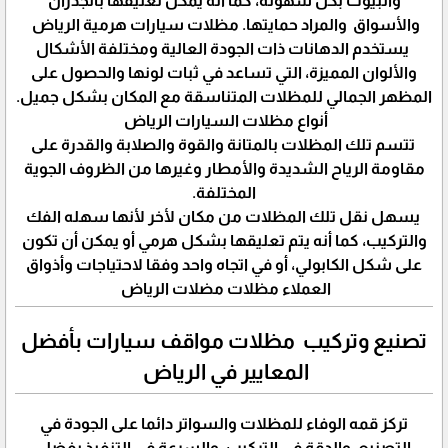
والبيوت بكل سهوله، كما أنه يمكن تعليقها بالجدران
والأسواق والمراد حمايتها. مظلات سيارات هرمية الرياض
يستخدم الدهانات ذات الجودة العالية ومختلفة الأشكال
والألوان المميزة، التي تساعد في ثبات لونها والحصول على
المظهر الجمالي للمظلات المتناسقة مع المكان بشكل جميل.
أنواع مظلات السيارات الرياض
تتسم تلك المظلات بالمتانة والقوة والصلابة والقدرة على
مقاومة الرياح الشديدة والأمطار وغيرها من الظروف الجوية
المختلفة.
يسهل نقل تلك المظلات من مكان لأخر لأنها سهله الفك
والتركيب، كما أنه يتم تعليقها بشكل هرمي أو يمكن أن تكون
على شكل الكابولي، أو في اتجاه واحد وفقا لاحتياجات وأذواق
العملاء مظلات مضلات الرياض
تصنيع وتركيب مظلات مواقف سيارات بأفضل
المعايير في الرياض
تركز قمه الوفاء للمظلات والسواتر دائما على الجودة في
التصنيع، والدقة في التركيب، والسرعة في التنفيذ بفضل