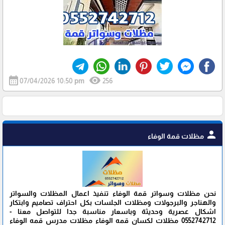
calendar_month
visibility
07/04/2026 10:50 pm
256
person
مظلات قمة الوفاء
نحن مظلات وسواتر قمة الوفاء تنفيذ اعمال المظلات والسواتر
والهناجر والبرجولات ومظلات الجلسات بكل احتراف تصاميم وابتكار
اشكال عصرية وحديثة وباسعار مناسبة جدا للتواصل معنا -
0552742712 مظلات لكسان قمه الوفاء مظلات مدرس قمه الوفاء