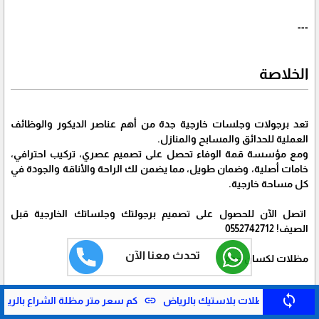
---
الخلاصة
تعد برجولات وجلسات خارجية جدة من أهم عناصر الديكور والوظائف
العملية للحدائق والمسابح والمنازل.
ومع مؤسسة قمة الوفاء تحصل على تصميم عصري، تركيب احترافي،
خامات أصلية، وضمان طويل، مما يضمن لك الراحة والأناقة والجودة في
كل مساحة خارجية.
اتصل الآن للحصول على تصميم برجولتك وجلساتك الخارجية قبل
الصيف! 0552742712
تحدث معنا الآن
مظلات لكسان جدة
برجولات وجلسات خارجية جدة
sync
link
link
استيك بالرياض
كم سعر متر مظلة الشراع بالرياض
مشاريع مظلا
مظلات حدائق وجلسات خارجية جدة