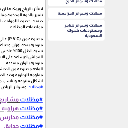
مظلات وسواتر الخرج
لاتتأثر بالرياح ويمكنها ان تتحمل 
مظلات وسواتر المزاحمية
تتميز بالقوة المحكمة مما
صنعت خصيصا للمواقف الع
مظلات وسواتر هناجر
مواصفات المظلات
ومستودعات شبوك
السعودية
مصنوعة من (P.V.C) عالي الكثافة
متوفرة بعدة اوزان وصناع
نسبة الظل 100% عاكس للاشعة فوق البفسجية
القماش لايساعد على الا
متوفرة بالوان متعددة
الماده مصنوعه من الاخشا
مقاومة للرطوبه وضد ال
اشكال متنوعه وتناسب جم
#مظلات
وسواتر الرياض
#مظلات
مشاريع
#مظلات
هراميه
#مظلات
مدارس
#مظلات
حدايق