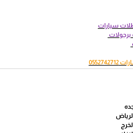
لات سيارات
برجولات
055274
ده
لرياض
لخرج