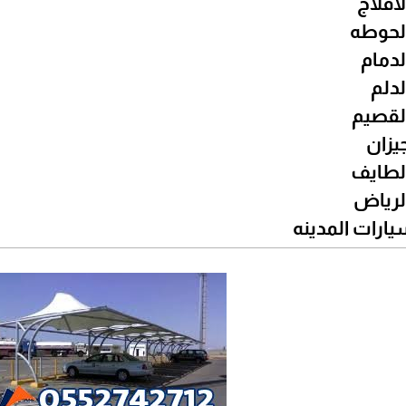
افلاج
لحوطه
لدمام
لدلم
لقصيم
يزان
لطايف
لرياض
ارات المدينه