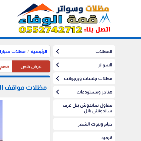
chevron_left
المظلات
الرئيسية
مظلات سيارا
chevron_left
السواتر
عرض خاص
خصم10%على مظلات الرياض على مظلات السيارات
chevron_left
مظلات جلسات وبرجولات
مظلات مواقف الس
chevron_left
هناجر ومستودعات
مقاول ساندوش بنل غرف
ساندوتش بانل
خيام وبيوت الشعر
قرميد