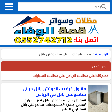
search
الرئيسية
بحث : #مقاول_بناء_ساندوتش_بانل
عرض خاص
خصم10%على مظلات الرياض على مظلات السيارات
مقاول غرف ساندوتش بانل مباني
ساندوتش بانل في الرياض
#مقاول_بناء_ساندوتش_بانل
#عزل_حراري
#مباني_جاهزة #مستودعات_ساندوتش_بانل
#مشاريع_الرياض...