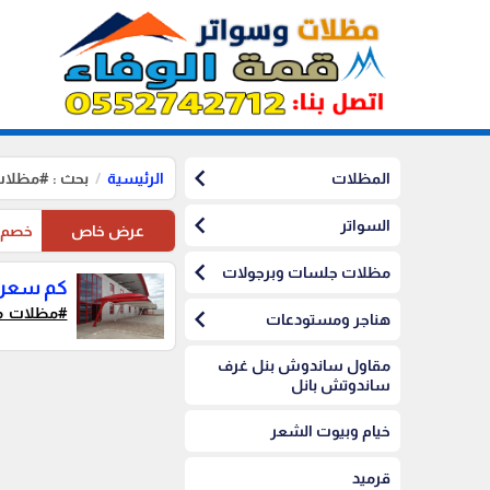
chevron_left
المظلات
الرئيسية
بحث : #مظلات
chevron_left
السواتر
عرض خاص
خصم10%على مظلات الرياض على مظلات السيارات
chevron_left
مظلات جلسات وبرجولات
كم سعر 
chevron_left
#مظلات_مو
هناجر ومستودعات
مقاول ساندوش بنل غرف
ساندوتش بانل
خيام وبيوت الشعر
قرميد