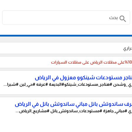
search
راري
ناجر مستودعات شينكوو معزول في الرياض
ي
_وشحن #هناجر_مستودعات_شينكو#البديعة #عرقه #حي_لبن #شبرا...
رف ساندوتش بانل مباني ساندوتش بانل في الرياض
ي
#مباني_جاهزة #مستودعات_ساندوتش_بانل #مشاريع_الرياض...