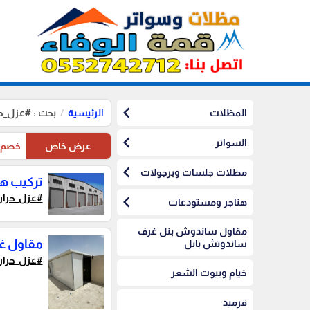
chevron_left
المظلات
الرئيسية
بحث : #عزل_ح
chevron_left
السواتر
عرض خاص
خصم10%على مظلات الرياض على مظلات السيارات
chevron_left
مظلات جلسات وبرجولات
تركيب ه
chevron_left
#عزل_حرار
هناجر ومستودعات
مقاول ساندوش بنل غرف
مقاول غ
ساندوتش بانل
#عزل_حرار
خيام وبيوت الشعر
قرميد