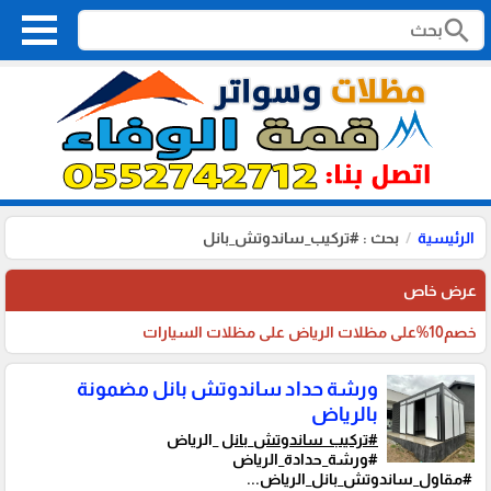
search
الرئيسية
بحث : #تركيب_ساندوتش_بانل
عرض خاص
خصم10%على مظلات الرياض على مظلات السيارات
ورشة حداد ساندوتش بانل مضمونة
بالرياض
#تركيب_ساندوتش_بانل
_الرياض
#ورشة_حدادة_الرياض
#مقاول_ساندوتش_بانل_الرياض...