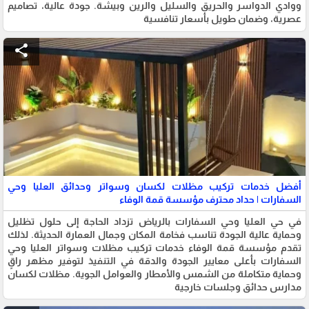
ووادي الدواسر والحريق والسليل والرين وبيشة. جودة عالية، تصاميم
عصرية، وضمان طويل بأسعار تنافسية
share
أفضل خدمات تركيب مظلات لكسان وسواتر وحدائق العليا وحي
السفارات | حداد محترف مؤسسة قمة الوفاء
في حي العليا وحي السفارات بالرياض تزداد الحاجة إلى حلول تظليل
وحماية عالية الجودة تناسب فخامة المكان وجمال العمارة الحديثة. لذلك
تقدم مؤسسة قمة الوفاء خدمات تركيب مظلات وسواتر العليا وحي
السفارات بأعلى معايير الجودة والدقة في التنفيذ لتوفير مظهر راقٍ
وحماية متكاملة من الشمس والأمطار والعوامل الجوية. مظلات لكسان
مدارس حدائق وجلسات خارجية