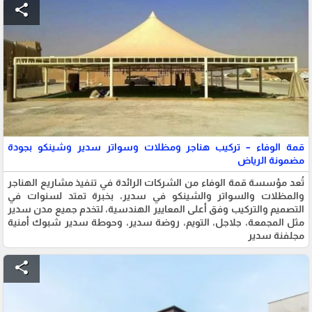
share
قمة الوفاء – تركيب هناجر ومظلات وسواتر سدير وشينكو بجودة
مضمونة الرياض
تُعد مؤسسة قمة الوفاء من الشركات الرائدة في تنفيذ مشاريع الهناجر
والمظلات والسواتر والشينكو في سدير، بخبرة تمتد لسنوات في
التصميم والتركيب وفق أعلى المعايير الهندسية، لتخدم جميع مدن سدير
مثل المجمعة، جلاجل، التويم، روضة سدير، وحوطة سدير شبوك أمنية
مجلفنة سدير
share