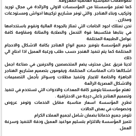
للمواصفات القياسية العالمية المعروفة.
كما تعتبر مؤسستنا من المؤسسات الاولي والرائدة في مجال توريد
وتركيب وبناء الهناجر. والتي توفر مشاريع تركيبها احواش ومستودعات
ومخازن .
نحن نمتلك اجود الخامات التي تمتاز بالجودة العالية ونقوم باستخدامها
في بناءها فتكسبها قوة التحمل والصلابة والمتانة ومقاومة كافة
عوامل الطبيعة المختلفة
تقوم المؤسسة بتوفير جميع انواع الهناجر بكافة الاشكال والاحجام
المختلفة كما يتم تنفيذ الهنجر حسب طلب ورغبة العميل اذا احتاج الي
ذلك
لدينا فريق عمل محترف يضم المتخصصين والحرفين في صناعة اجمل
اشكالها ذات المقاسات المختلفة، ويقومون بتصميم مشاريع الهناجر
الجاهزة والخاصة للايجار وتنفيذ مظلات وسواتر بأجمل التصميمات
والاشكال العصرية الرائعة
تهتم مؤسستنا بتوفير كافة المعدات والادوات التي تستخدم في تنفيذ
وتصميم الهناجر باعلي درجة من الاحترافية .
تطرح المؤسسة اسعار مناسبة مقابل الخدمات وتوفر عروض
وخصومات في بعض الحالات
تتوفر جميع خدماتنا بضمان شامل لجميع العملاء الكرام
تتميز المؤسسة بالالتزام بتسليم مواعيد العميل ودقة التنفيذ وسرعة
العمل.