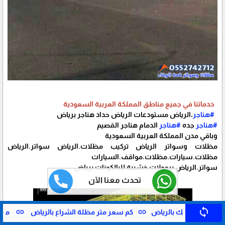
خدماتنا في جميع مناطق المملكة العربية السعودية
#هناجر
،الرياض مستودعات الرياض حداد هناجر برياض
#هناجر
جده
#هناجر
الدمام هناجر القصيم
وباقي مدن المملكة العربية السعودية
مظلات وسواتر الرياض تركيب مظلات.الرياض سواتر.الرياض
مظلات.سيارات.مظلات.مواقف.السيارات
سواتر.الرياض برجولات خشبية للبالكونات برياض
تحدث معنا الآن
sync
link
link
كم سعر متر مظلة الشراع بالرياض
مشاريع مظلات انتظار في ال