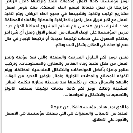
توفر مؤسستنا كافة أعمال وخدمات تنفيذ وتركيبها داخل الرياض
وخارجها بل تصل خدماتنا لجميع انحاء المملكة. حيث يتوفر افضل
مشاريع تركيب وتنفيذ وتشييدها في جميع انحاء الرياض ويتم تنفيذ
العمل مع اكبر فريق عمل يتميز بالاحترافية والمهارة والكفاءة المطلقة
وتحت اشراف فريق هندسي يتم تسليم المشروع لعملائنا الكرام حيث
تحرص المؤسسة علي ارضاء العملاء من المقام الاول وقبل أي شئ آخر
يمكنكم الحصول علي خدمات تركيبها حديدية أو تركيبها للإيجار في حال
عدم تواجدك في المكان بشكل ثابت ودائم.
فنحن نوفر لكم الحلول السريعة والمفيدة والتي تعد مؤقتة وتنجز
العمل من خلال تشيد وبناء الهناجر وللمخازن والمستودعات. وتركيب
هناجر جاهزة بأفضل المواصفات والاشكال الهندسية المختلفة. ويتم
تنفيذه للمصانع والمحلات التجارية وتمتاز بتوفير العديد من الوقت
والجهد والاموال حيث ان تكلفتها تعد بسيطة مقارنة بتكلفة المباني
المشيدة ولذلك نوفر لكم كافة خدمات تركيبها بمختلف الانواع
والتصميمات والاشكال والمواصفات.
ما الذي يميز هناجر مؤسسة افكار عن غيرها؟
العديد من الاسباب والمميزات هي التي جعلتها مؤسستنا هي الافضل
والأجود علي الاطلاق.