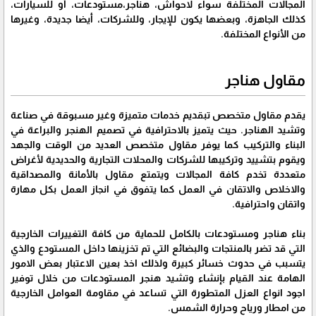
المجالات المختلفة سواء لاحواش، هناجر،مستودعات، أو للسيارات،
كذلك الجاهزة، وبعضها يكون للإيجار، وللشركات، أيضا جديدة، وغيرها
من الأنواع المختلفة.
مقاول هناجر
يقدم مقاول متخصص تبقديم خدمات متميزة وغير مسبوقة في صناعة
وتشيد الهناجر. حيث يتميز بالاحترافية في تصميم الهنجر والبراعة في
البناء والتركيب كما يوفر مقاول متخصص العديد من الوقت والجهد
ويقوم بتشييد وتركيبها للشركات والمحلات التجارية والحديدية لأغراض
متعددة تخدم كافة المجالات ويتمتع مقاول بالأمانة والمصداقية
والاخلاص والاتقان في العمل كما يتفوق في انجاز العمل بكل مهارة
واتقان واحترافية.
بناء هناجر ومستودعات بالكامل للحماية من كافة التغييرات الخارجية
التي قد تضر بالمنتجات والبضائع التي تم تخزينها داخل المستودع والذي
يتسبب في حدوث خسائر كبيرة ولذلك اخذ بعين الاعتبار بعض الامور
الهامة عند القيام بإنشاء وتشيد هنجر المستودعات من خلال توفير
اجود انواع العزل المتطورة التي تساعد في مقاومة العوامل الخارجية
من امطار ورياح وحرارة الشمس.