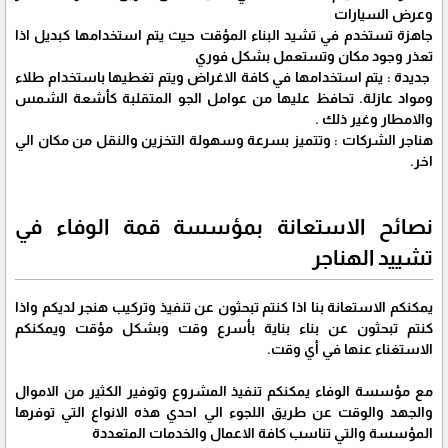
وعرض السيارات
جاهزة تستخدم في تشيد البناء المؤقت حيث يتم استخدامها كبديل اذا
تعذر وجود مكان وتستعمل بشكل فوري
جديدة : يتم استخدامها في كافة الاغراض ويتم تغطيها باستخدام طلاء
ومواد عازلة. تحافظ عليها من عوامل الجو المتقلبة كأشعة الشمس
والامطار وغير ذلك .
هناجر الشركات : وتتميز بسرعة وسهولة التخزين والنقل من مكان الي
اخر.
نصائح الاستعانة بمؤسسة قمة الوفاء في
تشييد الهناجر
يمكنكم الاستعانة بنا اذا كنتم تبحثون عن تنفيذ وتركيب هنجر لديكم واذا
كنتم تبحثون عن بناء بناية بأسرع وقت وبشكل مؤقت ويمكنكم
الاستغناء عنها في أي وقت.
مع مؤسسة الوفاء يمكنكم تنفيذ المشروع وتوفير الكثير من الاموال
والجهد والوقت عن طريق اللجوء الي احدي هذه الانواع التي توفرها
المؤسسة والتي تناسب كافة الاعمال والخدمات المتعددة