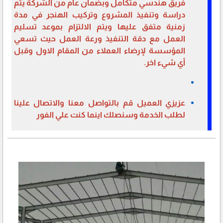
فريق هندسي متكامل وبضمان عام من الشركة يتم
دراسة وتنفيذ المشروع وتركيب الهنجر في مدة
زمنية متفق عليها ويتم الالتزام بموعد تسليم
العمل مع دقة التنفيذ ورعة العمل حيث تسعي
المؤسسة لإرضاء العملاء من المقام الاول وقبل
أي شيء اخر.
عزيزي العميل قم بالتواصل معنا والاتصال علينا
لطلب الخدمة وسنصلك اينما كنت علي الفور