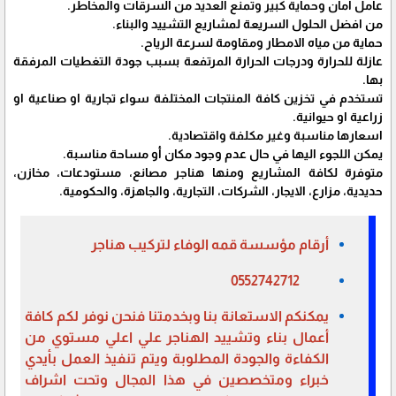
عامل امان وحماية كبير وتمنع العديد من السرقات والمخاطر.
من افضل الحلول السريعة لمشاريع التشييد والبناء.
حماية من مياه الامطار ومقاومة لسرعة الرياح.
عازلة للحرارة ودرجات الحرارة المرتفعة بسبب جودة التغطيات المرفقة
بها.
تستخدم في تخزين كافة المنتجات المختلفة سواء تجارية او صناعية او
زراعية او حيوانية.
اسعارها مناسبة وغير مكلفة واقتصادية.
يمكن اللجوء اليها في حال عدم وجود مكان أو مساحة مناسبة.
متوفرة لكافة المشاريع ومنها هناجر مصانع، مستودعات، مخازن،
حديدية، مزارع، الايجار، الشركات، التجارية، والجاهزة، والحكومية.
أرقام مؤسسة قمه الوفاء لتركيب هناجر
0552742712
يمكنكم الاستعانة بنا وبخدمتنا فنحن نوفر لكم كافة
أعمال بناء وتشييد الهناجر علي اعلي مستوي من
الكفاءة والجودة المطلوبة ويتم تنفيذ العمل بأيدي
خبراء ومتخصصين في هذا المجال وتحت اشراف