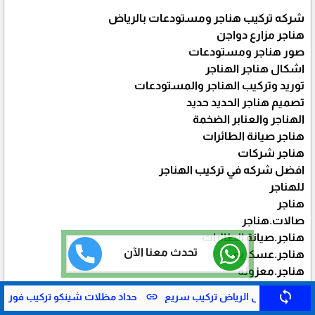
شركه تركيب هناجر ومستودعات بالرياض
هناجر مزارع دواجن
صور هناجر ومستودعات
اشكال هناجر الهناجر
توريد وتركيب الهناجر والمستودعات
تصميم هناجر الحديد حديد
الهناجر والعنابر الضخمة
هناجر صيانة الطائرات
هناجر شركات
افضل شركه في تركيب الهناجر
للهناجر
هناجر
صالات.هناجر
هناجر.صيانة الطائرات
تحدث معنا الآن
هناجر.عسكريه
هناجر.معزوله
هناجر.مصانع استراتيجيه
sync
link
li
حداد مظلات شينكو تركيب فوري بالرياض
ورشة حداد ساندوتش بان
هيكل.حديد بناء هناجر