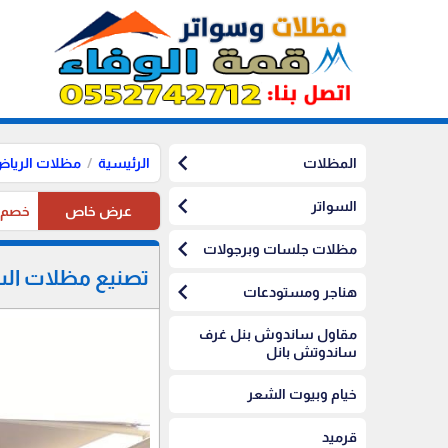
chevron_left
المظلات
الرئيسية
مظلات الريا
chevron_left
السواتر
عرض خاص
خصم10%على مظلات الرياض على مظلات السيارات
chevron_left
مظلات جلسات وبرجولات
تصنيع مظلات السي
chevron_left
هناجر ومستودعات
مقاول ساندوش بنل غرف
ساندوتش بانل
خيام وبيوت الشعر
قرميد