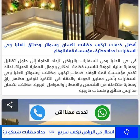
أفضل خدمات تركيب مظلات لكسان وسواتر وحدائق العليا وحي
السفارات | حداد محترف مؤسسة قمة الوفاء
في حي العليا وحي السفارات بالرياض تزداد الحاجة إلى حلول تظليل
وحماية عالية الجودة تناسب فخامة المكان وجمال العمارة الحديثة. لذلك
تقدم مؤسسة قمة الوفاء خدمات تركيب مظلات وسواتر العليا وحي
السفارات بأعلى معايير الجودة والدقة في التنفيذ لتوفير مظهر راقٍ
وحماية متكاملة من الشمس والأمطار والعوامل الجوية. مظلات لكسان
مدارس حدائق وجلسات خارجية
share
تحدث معنا الآن
sync
link
link
حداد مظلات شينكو تركيب فوري بالرياض
ورشة حداد ساندوتش ب