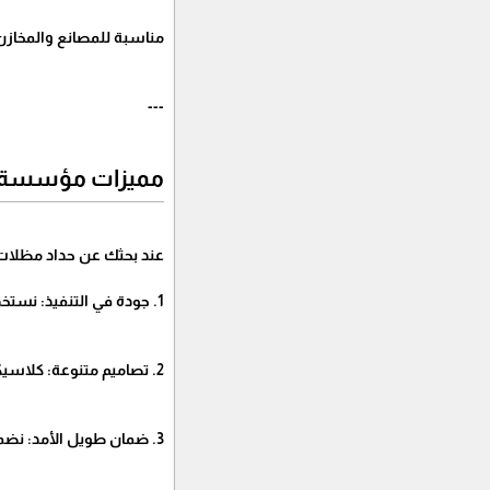
مناسبة للمصانع والمخازن 
---
مميزات مؤسسة قم
عند بحثك عن حداد مظلات وس
1. جودة في التنفيذ: نستخدم مواد أصلية ومجلفنة مقاومة للصدأ والتقشر.
2. تصاميم متنوعة: كلاسيكية وعصرية تلبي الذوق العام والخاص.
3. ضمان طويل الأمد: نضمن جودة اللحام والتثبيت والطلاء.