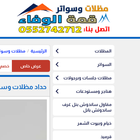
chevron_left
المظلات
الرئيسية
مظلات وسوات
chevron_left
السواتر
عرض خاص
خصم10%على مظلات الرياض على مظلات السيارات
chevron_left
مظلات جلسات وبرجولات
حداد مظلات وسوات
chevron_left
هناجر ومستودعات
مقاول ساندوش بنل غرف
ساندوتش بانل
خيام وبيوت الشعر
قرميد