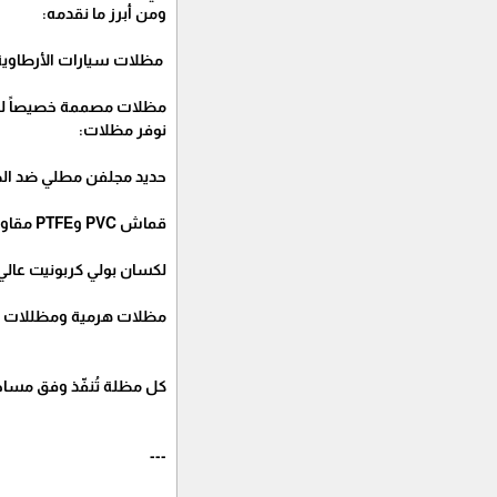
ومن أبرز ما نقدمه:
مظلات سيارات الأرطاوية
مظلات مصممة خصيصاً لتظل
نوفر مظلات:
حديد مجلفن مطلي ضد الص
قماش PVC وPTFE مقاوم للأشعة فوق البنفسجية.
لكسان بولي كربونيت عالي
مظلات هرمية ومظللات 
كل مظلة تُنفّذ وفق مساح
---