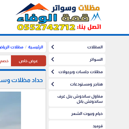
chevron_left
المظلات
الرئيسية
مظلات الريا
chevron_left
السواتر
عرض خاص
خصم10%على مظلات الرياض على مظلات السيارات
chevron_left
مظلات جلسات وبرجولات
حداد مظلات وسوات
chevron_left
هناجر ومستودعات
مقاول ساندوش بنل غرف
ساندوتش بانل
خيام وبيوت الشعر
قرميد