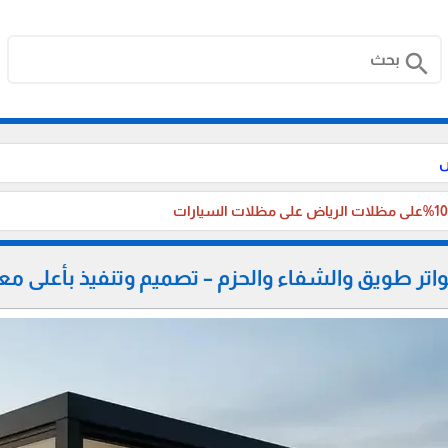
search
ض
ر طويق والشفاء والحزم – تصميم وتنفيذ بأعلى معا