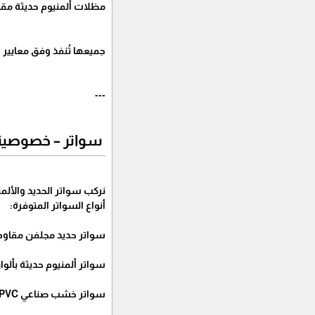
مظلات ألمنيوم حديثة مقا
جميعها تُنفذ وفق معايير ا
---
سواتر – خصوصية 
نركب سواتر الحديد والأل
أنواع السواتر المتوفرة:
سواتر حديد مجلفن مقاوم 
سواتر ألمنيوم حديثة بألو
سواتر خشب صناعي PVC مقاومة للشمس والمطر.