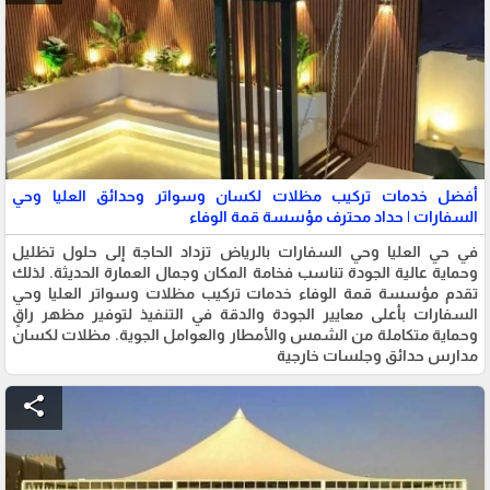
أفضل خدمات تركيب مظلات لكسان وسواتر وحدائق العليا وحي
السفارات | حداد محترف مؤسسة قمة الوفاء
في حي العليا وحي السفارات بالرياض تزداد الحاجة إلى حلول تظليل
وحماية عالية الجودة تناسب فخامة المكان وجمال العمارة الحديثة. لذلك
تقدم مؤسسة قمة الوفاء خدمات تركيب مظلات وسواتر العليا وحي
السفارات بأعلى معايير الجودة والدقة في التنفيذ لتوفير مظهر راقٍ
وحماية متكاملة من الشمس والأمطار والعوامل الجوية. مظلات لكسان
مدارس حدائق وجلسات خارجية
share