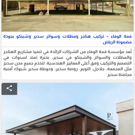
قمة الوفاء – تركيب هناجر ومظلات وسواتر سدير وشينكو بجودة
مضمونة الرياض
تُعد مؤسسة قمة الوفاء من الشركات الرائدة في تنفيذ مشاريع الهناجر
والمظلات والسواتر والشينكو في سدير، بخبرة تمتد لسنوات في
التصميم والتركيب وفق أعلى المعايير الهندسية، لتخدم جميع مدن سدير
مثل المجمعة، جلاجل، التويم، روضة سدير، وحوطة سدير شبوك أمنية
مجلفنة سدير
share