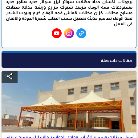
برجولات لكسان حداد مظلات سواتر ليزر سواتر حديد هناجر حديد
مستودعات قمه الوفاء قرميد شبوك مزارع ورشه حداده مظلات
مسابح مظلات خزان مظلات قماش قمه الوفاء خيام وبيوت الشعر
قمه الوفاء تصاميم حديثه تفصيل حسب الطلب شعرنا الجوده والاتقان
في العمل
مقالات ذات صلة
share
أفضل مظلات وسواتر الأفلاج ووادي الدواسر والسليل – تنفيذ احترافي