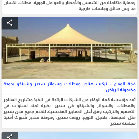
وحماية متكاملة من الشمس والأمطار والعوامل الجوية. مظلات لكسان
مدارس حدائق وجلسات خارجية
share
قمة الوفاء – تركيب هناجر ومظلات وسواتر سدير وشينكو بجودة
مضمونة الرياض
تُعد مؤسسة قمة الوفاء من الشركات الرائدة في تنفيذ مشاريع الهناجر
والمظلات والسواتر والشينكو في سدير، بخبرة تمتد لسنوات في
التصميم والتركيب وفق أعلى المعايير الهندسية، لتخدم جميع مدن سدير
مثل المجمعة، جلاجل، التويم، روضة سدير، وحوطة سدير شبوك أمنية
مجلفنة سدير
share