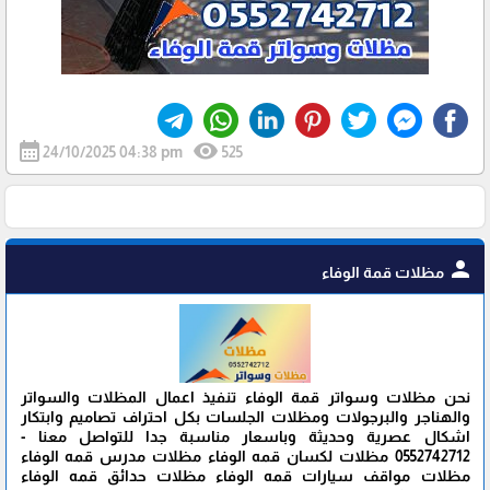
calendar_month
visibility
24/10/2025 04:38 pm
525
person
مظلات قمة الوفاء
نحن مظلات وسواتر قمة الوفاء تنفيذ اعمال المظلات والسواتر
والهناجر والبرجولات ومظلات الجلسات بكل احتراف تصاميم وابتكار
اشكال عصرية وحديثة وباسعار مناسبة جدا للتواصل معنا -
0552742712 مظلات لكسان قمه الوفاء مظلات مدرس قمه الوفاء
مظلات مواقف سيارات قمه الوفاء مظلات حدائق قمه الوفاء