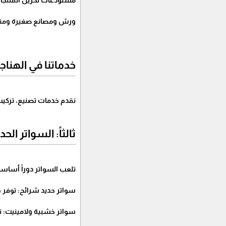
مستودعات تخزين المنتجات 
ورش ومصانع صغيرة ومت
خدماتنا في الهناجر
نقدم خدمات تصنيع، تركيب، 
ثالثاً: السواتر ال
تلعب السواتر دوراً أساسياً
سواتر حديد شرائح: توفر 
سواتر خشبية ولامينيت: ت