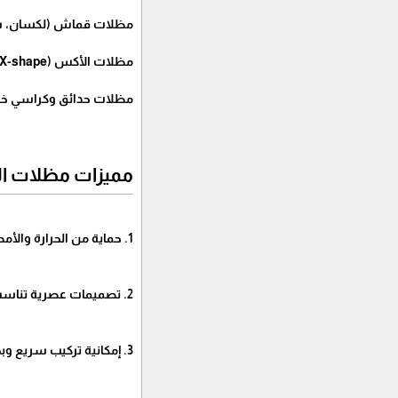
مظلات قماش (لكسان، شراع
مظلات الأكس (X-shape): تصميم عصري يضفي جمالية للمساحات المفتوحة مثل الحدائق والفلل.
مظلات حدائق وكراسي خارجي
مميزات مظلات ال
1. حماية من الحرارة والأمطار.
2. تصميمات عصرية تناسب جميع الأذواق.
3. إمكانية تركيب سريع وبجودة عالية في الدلم، الهياثم وحوطة بني تميم.