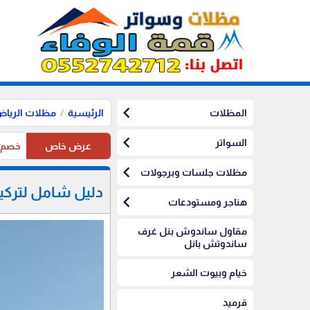
chevron_left
المظلات
الرئيسية
مظلات الريا
chevron_left
السواتر
عرض خاص
خصم10%على مظلات الرياض على مظلات السيارات
chevron_left
مظلات جلسات وبرجولات
دليل شامل لتركيب
chevron_left
هناجر ومستودعات
مقاول ساندوش بنل غرف
ساندوتش بانل
خيام وبيوت الشعر
قرميد