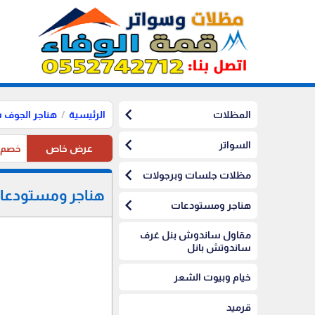
chevron_left
المظلات
الرئيسية
هناجر الجوف 
chevron_left
السواتر
عرض خاص
خصم10%على مظلات الرياض على مظلات السيارات
chevron_left
مظلات جلسات وبرجولات
هناجر ومستودعا
chevron_left
هناجر ومستودعات
مقاول ساندوش بنل غرف
ساندوتش بانل
خيام وبيوت الشعر
قرميد