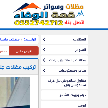
chevron_left
المظلات
الرئيسية
مظلات جلسات
chevron_left
السواتر
عرض خاص
خصم10%على مظلات الرياض على مظلات السيارات
chevron_left
مظلات جلسات وبرجولات
تركيب مظلات جلس
chevron_left
هناجر ومستودعات
مقاول ساندوش بنل غرف
ساندوتش بانل
خيام وبيوت الشعر
قرميد