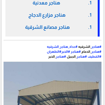
هناجر معدنية
هناجر مزارع الدجاج
هناجر مصانع الشرقية
#هناجر
_الشرقيه
#حداد_هناجر_الشرقيه
#هناجر
_الدمام
#هناجر
#الخبر#الظهران
#القطيف
#هناجر
_الجبيل
#هناجر
_الخبر