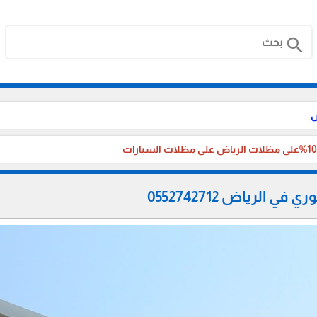
search
ض
الرياض 0552742712