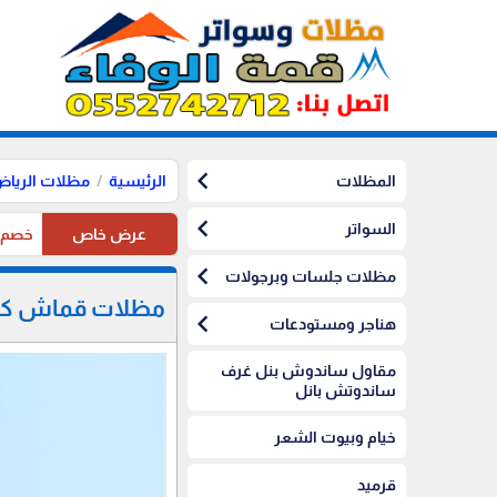
chevron_left
المظلات
الرئيسية
مظلات الريا
chevron_left
السواتر
عرض خاص
خصم10%على مظلات الرياض على مظلات السيارات
chevron_left
مظلات جلسات وبرجولات
مظلات قماش كوري في 
chevron_left
هناجر ومستودعات
مقاول ساندوش بنل غرف
ساندوتش بانل
خيام وبيوت الشعر
قرميد