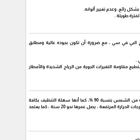
شكل رائع، وعدم تغيير ألوانه.
لفترة طويلة .
 البي في سي ، مع ضرورة أن تكون بجوده عالية ومطابق
 .
يع مقاومة التغيرات الجوية من الرياح الشديدة والأمطار
لا نقتصر فقط على مظلات قماش فتوفر لكم مؤسستنا مظلة خشبية للسيارة وتساعد في الحماية من الشمس بنسبة 90 %، كما أنها سهلة التنظيف بكافة
الوسائل ، تمتاز بالقوة والمتانة والقدرة على مقاومة التغيرات الجوية سواء الأمطار أو الرياح وكذلك درجات الحرارة المرتفعة ، يصل عمرها نحو 20 سنة ، كما يعتمد
م .