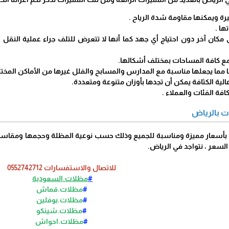
رة ويمكنها مقاومة شدة الرياح .
ها .
 مكان آخر دون احتياج أي جهد كما أنها لا تتعرض للتلف جراء عملية النقل 
ع كافة المساحات بمختلف أشكالها.
 مما يجعلها مناسبة مع المدارس والمسابح والفلل غيرها من الأماكن المختل
ية الكثافة يمكن أن تجدها بأوزان متنوعة ومتعددة.
فة الفئات والعملاء .
ت بالرياض
بأسعار مميزة ومناسبة للجميع وذلك حسب نوعية المظلة وحجمها ومقاسات
لسعر ، نتواجد في الرياض.
للاتصال والاستفسارات 0552742712
#
مظلات.السعودية
#
مظلات.قماش
#
مظلات.بوفلين
#
مظلات.شينكو
#
مظلات.احواش