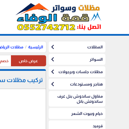
chevron_left
المظلات
الرئيسية
مظلات الريا
chevron_left
السواتر
عرض خاص
خصم10%على مظلات الرياض على مظلات السيارات
chevron_left
مظلات جلسات وبرجولات
تركيب مظلات سيا
chevron_left
هناجر ومستودعات
مقاول ساندوش بنل غرف
ساندوتش بانل
خيام وبيوت الشعر
قرميد