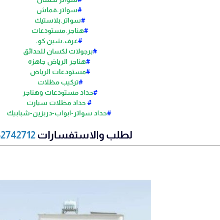
#
سواتر.قماش
#
سواتر.بلاستيك
#
هناجر.مستودعات
#
غرف.شين كو.
#
برجولات لكسان للحدائق
#
هناجر الرياض جاهزه
#
مستودعات الرياض
#
تركيب مظلات
#
حداد مستودعات وهناجر
#
حداد مظلات سيارت
#
حداد سواتر-ابواب-دربزين-شبابيك
لطلب والاستفسارات
52742712